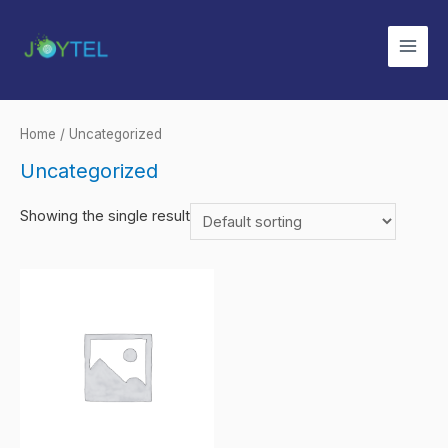
Skip
to
Main
content
Men
Home
/ Uncategorized
Uncategorized
Showing the single result